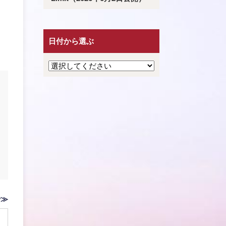
日付から選ぶ
v≫