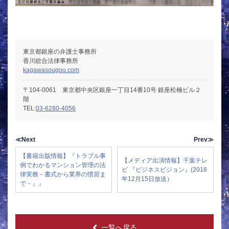
東京都銀座の弁護士事務所
香川総合法律事務所
kagawasougou.com
〒104-0061 東京都中央区銀座一丁目14番10号 銀座松楠ビル２
階
TEL:
03-6280-4056
≪Next
Prev≫
【書籍出版情報】『トラブル事
【メディア出演情報】千葉テレ
例でわかるマンション管理の法
ビ 『ビジネスビジョン』(2018
律実務－書式から業界の慣習ま
年12月15日放送）
で－』』
一覧へ戻る