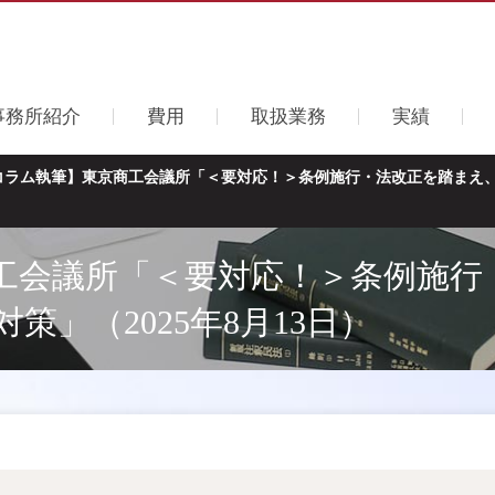
事務所紹介
費用
取扱業務
実績
コラム執筆】東京商工会議所「＜要対応！＞条例施行・法改正を踏まえ、企
工会議所「＜要対応！＞条例施行
」（2025年8月13日）