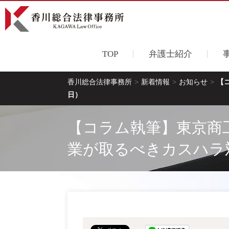
TOP
弁護士紹介
香川総合法律事務所
>
新着情報
>
お知らせ
>
【
日）
【コラム執筆】東京商
業が取るべきカスハラ対策