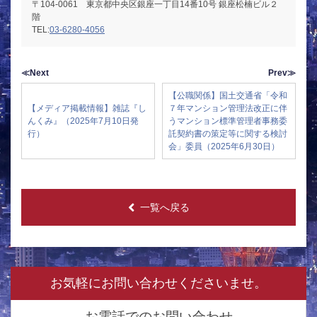
〒104-0061 東京都中央区銀座一丁目14番10号 銀座松楠ビル２
階
TEL:
03-6280-4056
≪Next
Prev≫
【公職関係】国土交通省「令和
【メディア掲載情報】雑誌『し
７年マンション管理法改正に伴
んくみ』（2025年7月10日発
うマンション標準管理者事務委
行）
託契約書の策定等に関する検討
会」委員（2025年6月30日）
一覧へ戻る
お気軽にお問い合わせくださいませ。
お電話でのお問い合わせ